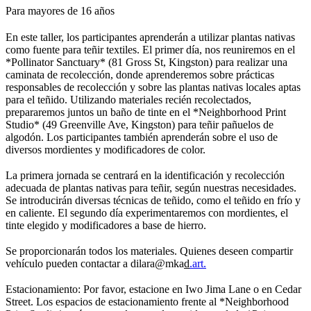
Para mayores de 1
6
años
En este taller, los participantes aprenderán a utilizar plantas nativas
como fuente para teñir textiles. El primer día, nos reuniremos en el
*Pollinator Sanctuary* (81 Gross St, Kingston) para realizar una
caminata de recolección, donde aprenderemos sobre prácticas
responsables de recolección y sobre las plantas nativas locales aptas
para el teñido. Utilizando materiales recién recolectados,
prepararemos juntos un baño de tinte en el *Neighborhood Print
Studio* (49 Greenville Ave, Kingston) para teñir pañuelos de
algodón. Los participantes también aprenderán sobre el uso de
diversos mordientes y modificadores de
c
olor.
La primera jornada se centrará en la identificación y recolección
adecuada de plantas nativas para teñir, según nuestras necesidades.
Se introducirán diversas técnicas de teñido, como el teñido en frío y
en caliente. El segundo día experimentaremos con mordientes, el
tinte elegido y modificadores a base de h
i
erro.
Se proporcionarán todos los materiales. Quienes deseen compartir
vehículo pueden contactar a dilara@mka
d
.art.
Estacionamiento: Por favor, estacione en Iwo Jima Lane o en Cedar
Street. Los espacios de estacionamiento frente al *Neighborhood