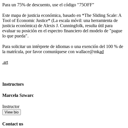
Para un 75% de descuento, use el código "
7
5OFF"
Este mapa de justicia económica, basado en *The Sliding Scale: A
Tool of Economic Justice* (La escala móvil: una herramienta de
justicia económica) de Alexis J. Cunningfolk, resulta útil para
evaluar su posición en el espectro financiero del modelo de "pague
lo que p
u
eda".
Para solicitar un intérprete de idiomas o una exención del 100 % de
la matrícula, por favor comuníquese con wallace@mk
ad
.art
Instructors
Marcela Szwarc
Instructor
View bio
Contact us