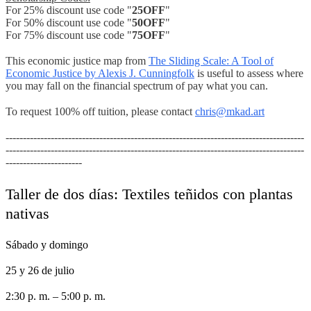
For 25% discount use code "
25OFF
"
For 50% discount use code "
50OFF
"
For 75% discount use code "
75OFF
"
This economic justice map from
The Sliding Scale: A Tool of
Economic Justice by Alexis J. Cunningfolk
is useful to assess where
you may fall on the financial spectrum of pay what you can.
To request 100% off tuition, please contact
chris@mkad.art
--------------------------------------------------------------------------------------
--------------------------------------------------------------------------------------
----------------------
Taller de dos días: Textiles teñidos con plantas
n
a
tivas
Sábado y d
o
mingo
25 y 26 de
julio
2:30 p. m. – 5:00
p. m.