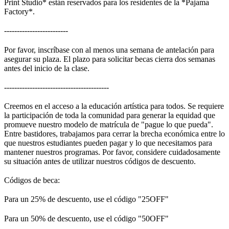
Print Studio* están reservados para los residentes de la *Pajama
Fac
t
ory*.
-------------------
-
-----
Por favor, inscríbase con al menos una semana de antelación para
asegurar su plaza. El plazo para solicitar becas cierra dos semanas
antes del inicio de la
c
lase.
-----------------------------------
-
-----
Creemos en el acceso a la educación artística para todos. Se requiere
la participación de toda la comunidad para generar la equidad que
promueve nuestro modelo de matrícula de "pague lo que pueda".
Entre bastidores, trabajamos para cerrar la brecha económica entre lo
que nuestros estudiantes pueden pagar y lo que necesitamos para
mantener nuestros programas. Por favor, considere cuidadosamente
su situación antes de utilizar nuestros códigos de desc
u
ento.
Códigos de
beca:
Para un 25% de descuento, use el código "
2
5OFF"
Para un 50% de descuento, use el código "
5
0OFF"